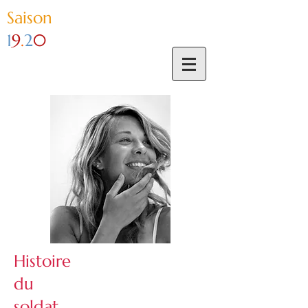
Sai
son
1
9
.
2
0
Histoire
du
soldat