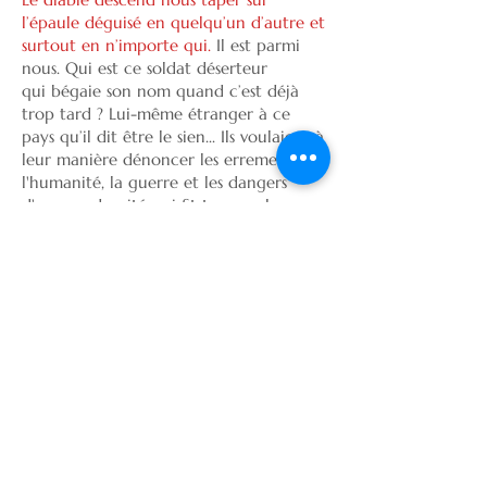
l’épaule déguisé en quelqu’un d’autre et
surtout en n’importe qui.
Il est parmi
nous. Qui est ce soldat déserteur
qui bégaie son nom quand c’est déjà
trop tard ? Lui-même étranger à ce
pays qu’il dit être le sien... Ils voulaient à
leur manière dénoncer les errements de
l'humanité, la guerre et les dangers
d'une modernité qui fit tourner les
têtes.
Conte mystérieux, musique des cîmes,
fanfare joyeuse, cette œuvre est ici
révélée par la mise en scène des frères
soldats et la qualité des interprètes. Une
musique qui sous leurs doigts virtuoses
semble légère et envoûtante. La mise en
scène à la fois sobre et malicieuse fait
s'interroger les adultes et rire les
enfants. Une oeuvre qui, d’après ses
auteurs mêmes, « se destine à être lue,