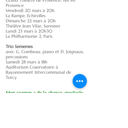
Grand Théâtre de Provence, Aix en
Provence
Vendredi 20 mars à 20h
La Rampe, Echirolles
Dimanche 22 mars à 20h
Théâtre Jean Vilar, Suresnes
Lundi 23 mars à 20h30
La Philharmonie 2, Paris
Trio Sememes
avec G. Combeau, piano et D. Joignaux,
percussions
Samedi 28 mars à 18h
Auditorium Coservatoire à
Rayonnement Intercommunal de
Torcy
Mon saumon a de la chance, spectacle
de J. Rebotier
avec S. Givelet, violoncelle
Vendredi 10 à 10h et 14h et samedi 11
avril à 11h
Théâtre de Vanves, Vanve
s