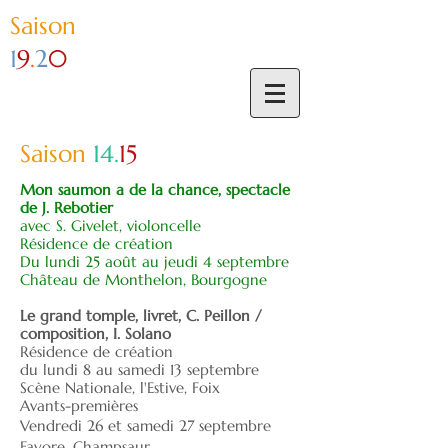
Sai
son
1
9
.
2
0
Saison
14.
15
Mon saumon a de la chance, spectacle
de J. Rebotier
avec S. Givelet, violoncelle
Résidence de création
Du lundi 25 août au jeudi 4 septembre
Château de Monthelon, Bourgogne
Le grand tomple,
livret, C. Peillon /
composition, I. Solano
Résidence de création
du lundi 8 au samedi 13 septembre
Scène Nationale, l'Estive, Foix
Avants-premières
Vendredi 26 et samedi 27 septembre
Fayore, Champsaur