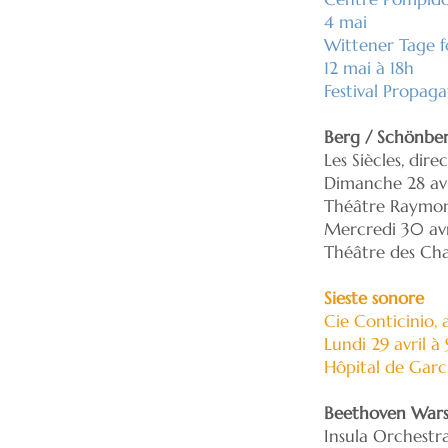
4 mai
Wittener Tage 
12 mai à 18h
Festival Propaga
Berg / Schönbe
Les Siècles, dire
Dimanche 28 avr
Théâtre Raymon
Mercredi 30 avr
Théâtre des Cha
Sieste sonore
Cie Conticinio, 
Lundi 29 avril 
Hôpital de Garc
Beethoven War
Insula Orchestra