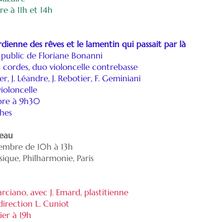
e à 11h et 14h
rdienne des rêves et le lamentin qui passait par là
 public de Floriane Bonanni
 cordes, duo violoncelle contrebasse
er, J. Léandre, J. Rebotier, F. Geminiani
violoncelle
bre à 9h30
hes
teau
embre de 10h à 13h
ique, Philharmonie, Paris
ciano, avec J. Emard, plastitienne
irection L. Cuniot
ier à 19h