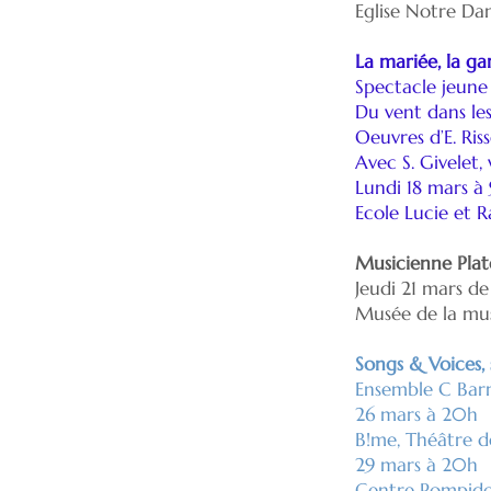
Eglise Notre Dam
La mariée, la ga
Spectacle jeune
Du vent dans les
Oeuvres d’E. Riss
Avec S. Givelet, 
Lundi 18 mars à
Ecole Lucie et 
Musicienne Pla
Jeudi 21 mars de
Musée de la mus
Songs & Voices, 
Ensemble C Barr
26 mars à 20h
B!me, Théâtre de
29 mars à 20h
Centre Pompidou