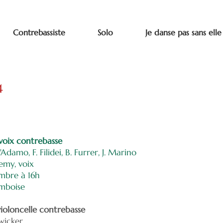
Contrebassiste
Solo
Je danse pas sans elle
4
voix contrebasse
damo, F. Filidei, B. Furrer, J. Marino
emy, voix
mbre à 16h
Amboise
ioloncelle contrebasse
wicker