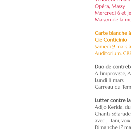
Opéra, Massy
Mercredi 6 et j
Maison de la mu
Carte blanche à
Cie Conticinio
Samedi 9 mars à
Auditorium, CRR
Duo de contreba
A l’improviste,
Lundi 11 mars
Carreau du Temp
Lutter contre l
Adijo Kerida, d
Chants séfarade
avec J. Tani, voi
Dimanche 17 ma