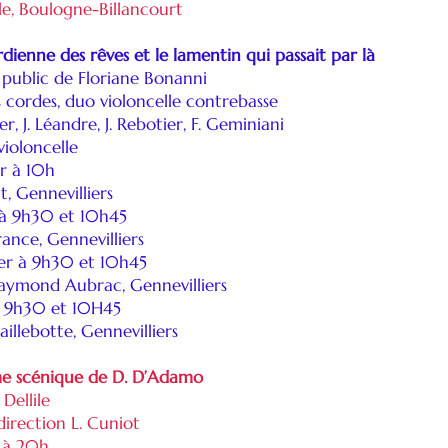
le, Boulogne-Billancourt
rdienne des rêves et le lamentin qui passait par là
 public de Floriane Bonanni
 cordes, duo violoncelle contrebasse
er, J. Léandre, J. Rebotier, F. Geminiani
violoncelle
r à 10h
t, Gennevilliers
r à 9h30 et 10h45
ance, Gennevilliers
ier à 9h30 et 10h45
Raymond Aubrac, Gennevilliers
 à 9h30 et 10H45
illebotte, Gennevilliers
 scénique de D. D’Adamo
 Dellile
irection L. Cuniot
 à 20h