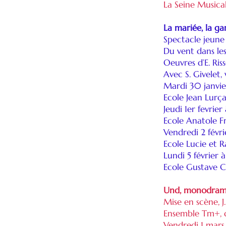
La Seine Musica
La mariée, la ga
Spectacle jeune
Du vent dans les
Oeuvres d’E. Riss
Avec S. Givelet, 
Mardi 30 janvie
Ecole Jean Lurça
Jeudi 1er fevrie
Ecole Anatole Fr
Vendredi 2 févr
Ecole Lucie et 
Lundi 5 février
Ecole Gustave Ca
Und, monodrame
Mise en scène, J.
Ensemble Tm+, d
Vendredi 1 mars