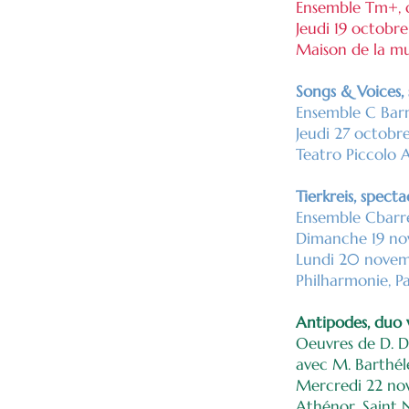
Ensemble Tm+, d
Jeudi 19 octobr
Maison de la mu
Songs & Voices, 
Ensemble C Barr
Jeudi 27 octobre
Teatro Piccolo Ar
Tierkreis, spect
Ensemble Cbarré,
Dimanche 19 nov
Lundi 20 novem
Philharmonie, Pa
Antipodes, duo 
Oeuvres de D. D'A
avec M. Barthél
Mercredi 22 nov
Athénor, Saint 