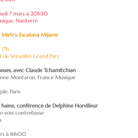
eudi 7 mars à 20h30
sique, Nanterre
 Mirtru Escalona Mijares
 17h
 de Versailles Grand Parc
sses, avec Claude Tchamitchian
 Anne Montaron, France Musique
le, Paris
a haine, conférence de Delphine Horvilleur
uo voix contrebasse
s
x
rs à 16h00