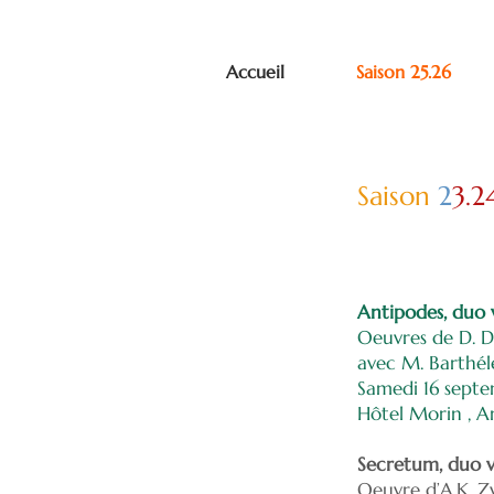
Accueil
Saison 25.26
Sai
son
2
3.2
Antipodes, duo 
Oeuvres de D. D'A
avec M. Barthél
Samedi 16 septe
Hôtel Morin , 
Secretum, duo v
Oeuvre d’A.K. Z