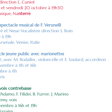
irection L. Cuniot
e et vendredi 20 octobre à 19h30
sique, Na
nterre
spectacle musical de F. Verunelli
é et Neue Vocalisten direction S. Boin
 à 19h
senale, Venise, Italie
acle jeune public avec marionettes
 avec M. Rodallec, violoncelle et E. Soulard, accordéon
embre à 11h et 16h
bre à 11h
ris
voix contrebasse
damo, F. Filidei, B. Furrer, J. Marino
emy, voix
embre à 16h et 19h
Nazaire