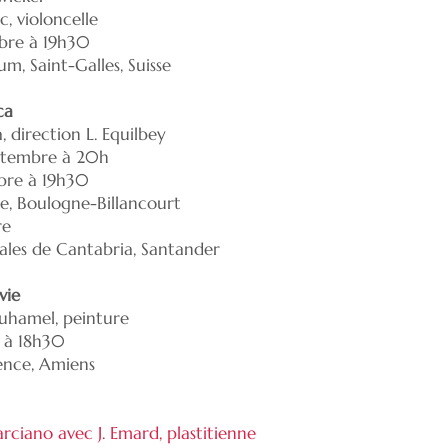
, violoncelle
bre à 19h30
, Saint-Galles, Suisse
ca
, direction L. Equilbey
ptembre à 20h
bre à 19h30
le, Boulogne-Billancourt
re
vales de Cantabria, Santander
vie
uhamel, peinture
e à 18h30
ence, Amiens
rciano avec J. Emard, plastitienne