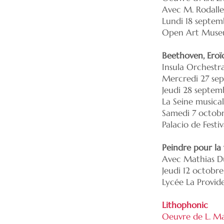
Avec M. Rodallec
Lundi 18 septem
Open Art Museum
Beethoven, Eroï
Insula Orchestra
Mercredi 27 se
Jeudi 28 septem
La Seine musica
Samedi 7 octob
Palacio de Festi
Peindre pour la 
Avec Mathias D
Jeudi 12 octobr
Lycée La Provid
Lithophonic
Oeuvre de L. Ma