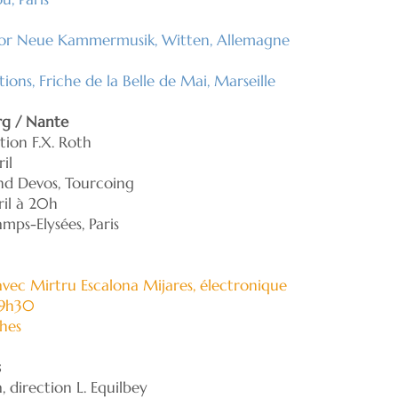
for Neue Kammermusik, Witten, Allemagne
tions, Friche de la Belle de Mai, Marseille
rg / Nante
ction F.X. Roth
il
d Devos, Tourcoing
il à 20h
mps-Elysées, Paris
avec Mirtru Escalona Mijares, électronique
à 9h30
hes
s
, direction L. Equilbey