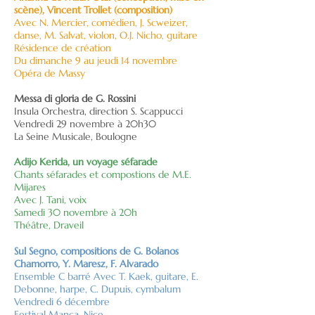
scène), Vincent Trollet (composition)
Avec N. Mercier, comédien, J. Scweizer,
danse, M. Salvat, violon, O.J. Nicho, guitare
Résidence de création
Du dimanche 9 au jeudi 14 novembre
Opéra de Massy
Messa di gloria de G. Rossini
Insula Orchestra, direction S. Scappucci
Vendredi 29 novembre à 20h30
La Seine Musicale, Boulogne
Adijo Kerida, un voyage séfarade
Chants séfarades et compostions de M.E.
Mijares
Avec J. Tani, voix
Samedi 30 novembre à 20h
Théâtre, Draveil
Sul Segno, compositions de G. Bolanos
Chamorro, Y. Maresz, F. Alvarado
Ensemble C barré Avec T. Kaek, guitare, E.
Debonne, harpe, C. Dupuis, cymbalum
Vendredi 6 décembre
Festival Manca, Nice