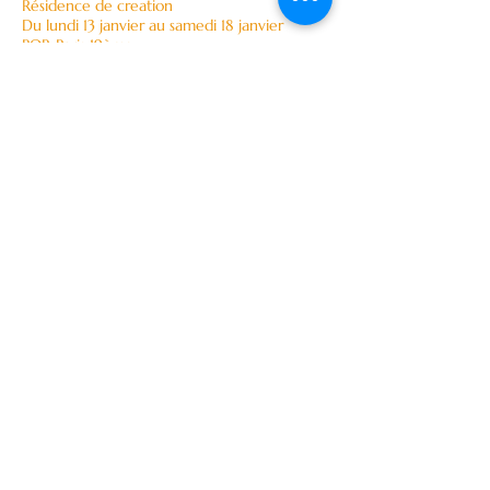
Résidence de creation
Du lundi 13 janvier au samedi 18 janvier
POP, Paris 19ème
Impuls, Créations d’A. Braud, B. Bertelsmeier,
M. Urquiza
Ensemble Cbarré et Neue Vocalsolisten,
direction S. Boin
Mercredi 5 février
Festival Eclat, Stuttgart
Dimanche 8 mars à 11h
Opéra de Marseille
Solo contrebasse
Radio Bass d'A. Edler Copes, création de M.E.
Mijares
Mardi 11 février
Hang’art, Paris 19ème
Création mondiale, Mirtu Escalona Mijares
Duo voix contrebasse avec J. Tani
Lundi 24 février
France musique, Anne Montaron
e suis un paragraphe.