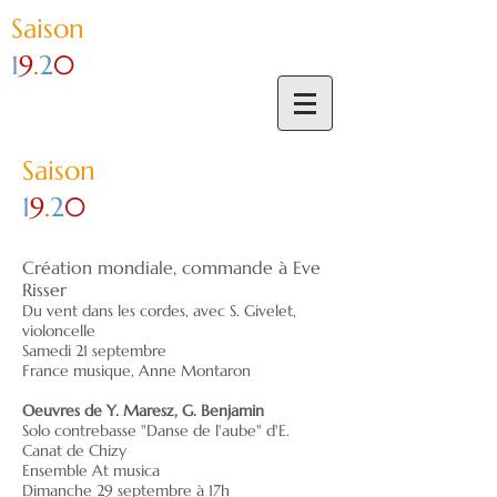
Sai
son
1
9
.
2
0
Sai
son
1
9
.
2
0
Création mondiale, commande à Eve
Risser
Du vent dans les cordes, avec S. Givelet,
violoncelle
Samedi 21 septembre
France musique, Anne Montaron
Oeuvres de Y. Maresz, G. Benjamin
Solo contrebasse "Danse de l'aube" d'E.
Canat de Chizy
Ensemble At musica
Dimanche 29 septembre à 17h