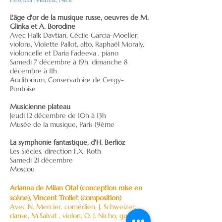
L'âge d'or de la musique russe, oeuvres de M.
Glinka et A. Borodine
Avec Haïk Davtian, Cécile Garcia-Moeller,
violons, Violette Pallot, alto, Raphaël Moraly,
violoncelle et Daria Fadeeva , piano
Samedi 7 décembre à 19h, dimanche 8
décembre à 11h
Auditorium, Conservatoire de Cergy-
Pontoise
Musicienne plateau
Jeudi 12 décembre de 10h à 13h
Musée de la musique, Paris 19ème
La symphonie fantastique, d'H. Berlioz
Les Siècles, direction F.X. Roth
Samedi 21 décembre
Moscou
Arianna de Milan Otal (conception mise en
scène), Vincent Trollet (composition)
Avec N. Mercier, comédien, J. Schweizer,
danse, M.Salvat , violon, O. J. Nicho, guitare