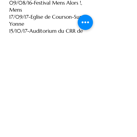
09/08/16-Festival Mens Alors !,
Mens
17/09/17-Eglise de
Courson-Sur-
Yonne
15/10/17-Auditorium du CRR de
Cergy Pontoise à 11h
Toute une histoire, version jeune
public ...
16/05/14-Centre culturel Aimé
Césaire de Gennevilliers
à 10h, 13h30 et 14h45
17/05/14-Atelier parents-
enfants au Centre culturel Aimé
Césaire de Gennevilliers de 16h à
18h
22/05/14-Auditorium de la
discothèque de Gennevilliers à
10h, 13h30 et 14h45