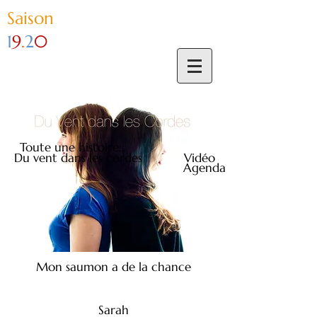
Sai
son
1
9
.
2
0
Toute une histoire...
Du vent dans les cordes
Vidéo
Agenda
Mon saumon a de la chance
Sarah