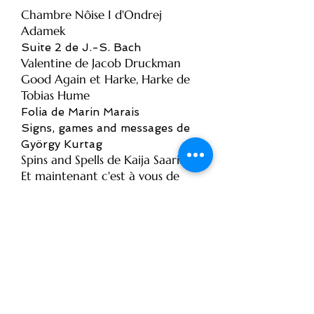
Chambre Nôise I d'Ondrej
Adamek
Suite 2 de J.-S. Bach
Valentine de Jacob Druckman
Good Again et Harke, Harke de
Tobias Hume
Folia de Marin Marais
Signs, games and messages de
György Kurtag
Spins and Spells de Kaija Saariaho
Et maintenant c'est à vous de
jouer de Giacinto Scelsi
Hymn n°2 de Alfred Schnittke