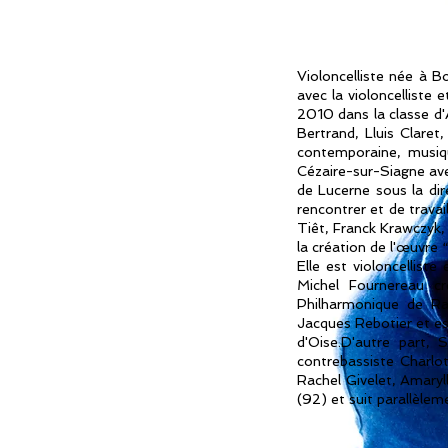
Violoncelliste née à 
avec la violoncelliste
2010 dans la classe d'
Bertrand, Lluis Claret
contemporaine, musiqu
Cézaire-sur-Siagne ave
de Lucerne sous la dir
rencontrer et de trav
Tiêt, Franck Krawczyk,
la création de l'œuvre 
Elle est violoncellist
Michel Fournereau cr
Philharmonique de Ra
Jacques Rebotier et es
d'Oise.D'autre part,
contrebassiste Charlo
Rachel Givelet, Amaryll
(92) et suit parallèle