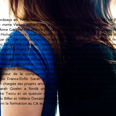
Bordeaux en 1984, Sarah Givelet a étudié le violoncelle au CRR de
 et mime Valérie Aimard puis au CNSMD de Lyon où elle obtient un 
Anne Gastinel.Par ailleurs elle se perfectionne auprès de violoncell
, Michel Strauss, Alain Brunier).Artiste éclectique, Sarah particip
e de chambre, orchestre, théâtre.Elle joue dans de nombreux fest
c l'ensemble Calliopée, festival “Opus XXI” à la Chartreuse de Ville
ection de Pierre Boulez, festival Amadeus dirigé par Alexandre Tha
ailler avec des compositeurs réputés comme Helmut Lachenmann, 
 Jacques Rebotier.Elle se produit en Italie au côté de Sonia Wieder-
“Polvere” de l'artiste Christian Boltanski et du compositeur Franck K
e et actrice dans le spectacle musical et théâtral, “Mozart et Salie
éateur de la compagnie Orphée Théâtre.Elle se produit réguli
dio France.Enfin Sarah est violoncelliste au sein de la compag
t chargée des projets artistiques et pédagogiques de la compagnie 
 Sarah Givelet a fondé un duo violoncelle/contrebasse, Du vent
tte Testu et un quatuor à cordes, A4&+, spécialisé dans les créa
is Billet et Hélène Desaint.Sarah Givelet est professeur de violonce
ment la formation au CA au CNSMD de Paris.