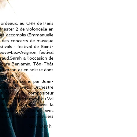
 Bordeaux, au CRR de Paris
Master 2 de violoncelle en
istes accomplis (Emmanuelle
e à des concerts de musique
ivals : festival de Saint-
neuve-Lez-Avignon, festival
raud.Sarah a l'occasion de
George Benjamin, Tôn-Thât
Atherton et en soliste dans
rawczyk.
ri”, mis en scène par Jean-
èrement avec l'Orchestre
nie voQue du compositeur
dans le département du Val
 dans les cordes, avec la
tions contemporaines avec
lle au CRD de Gennevilliers
Site Sarah